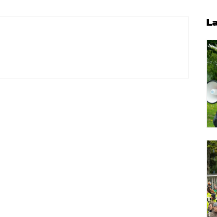
P
L
S